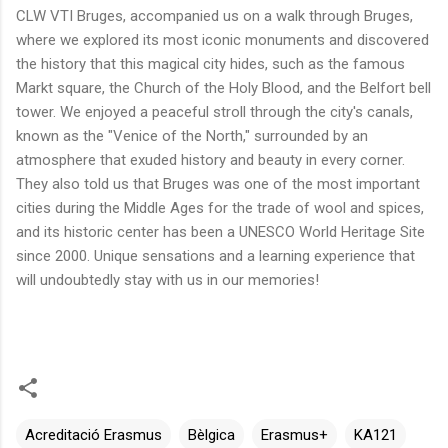
CLW
VTI
Bruges
,
accompanied
us
on
a
walk
through
Bruges
,
where
we
explored
its
most
iconic
monuments
and
discovered
the
history
that
this
magical
city
hides
,
such
as
the
famous
Markt
square
,
the
Church
of
the
Holy
Blood
,
and
the
Belfort
bell
tower
.
We
enjoyed
a
peaceful
stroll
through
the
city's
canals
,
known
as
the
"
Venice
of
the
North
,"
surrounded
by
an
atmosphere
that
exuded
history
and
beauty
in
every
corner
.
They
also
told
us
that
Bruges
was
one
of
the
most
important
cities
during
the
Middle
Ages
for
the
trade
of
wool
and
spices
,
and
its
historic
center
has
been
a
UNESCO
World
Heritage
Site
since
2000.
Unique
sensations
and
a
learning
experience
that
will
undoubtedly
stay
with
us
in
our
memories
!
Acreditació Erasmus
Bèlgica
Erasmus+
KA121