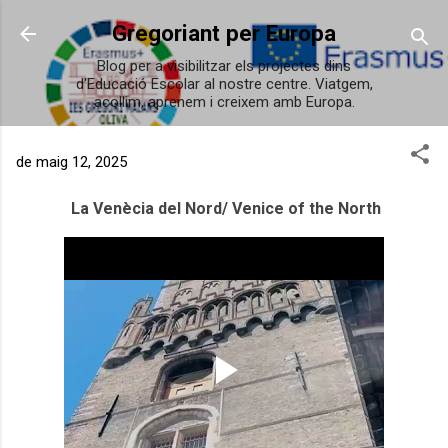
Salta al contingut principal
Gregoriant per Europa
Blog per a visibilitzar els projectes dins
d'Educació Escolar al nostre centre. Viatgem,
acollim, aprenem i creixem amb Europa.
de maig 12, 2025
La Venècia del Nord/ Venice of the North