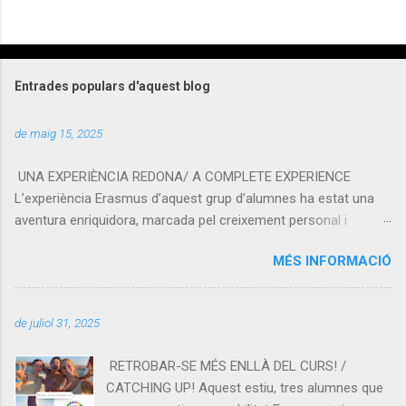
Entrades populars d'aquest blog
de maig 15, 2025
UNA EXPERIÈNCIA REDONA/ A COMPLETE EXPERIENCE
L’experiència Erasmus d’aquest grup d’alumnes ha estat una
aventura enriquidora, marcada pel creixement personal i
l’aprenentatge cultural. Allotjats en un alberg a Bruges, han
MÉS INFORMACIÓ
compartit vivències que han afavorit la convivència i el
descobriment d’altres realitats. Han assistit a classes que els
han ajudat a practicar l’idioma i a conéixer nous sistemes
de juliol 31, 2025
educatius. Les visites a Brussel·les i Gant han completat
l’estada amb una mirada directa a la història i la cultura
RETROBAR-SE MÉS ENLLÀ DEL CURS! /
belgues. Una experiència intensa que ha ampliat els seus
CATCHING UP! Aquest estiu, tres alumnes que
horitzons tant personals com acadèmics. Tornen encantats