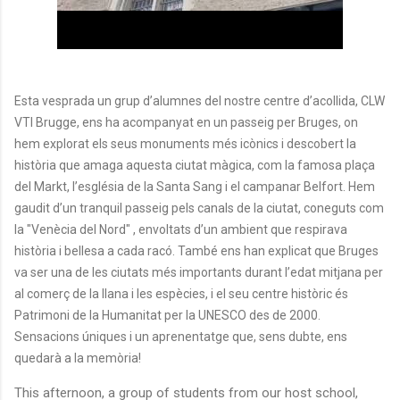
Esta vesprada un grup d’alumnes del nostre centre d’acollida, CLW
VTI Brugge, ens ha acompanyat en un passeig per Bruges, on
hem explorat els seus monuments més icònics i descobert la
història que amaga aquesta ciutat màgica, com la famosa plaça
del Markt, l’església de la Santa Sang i el campanar Belfort. Hem
gaudit d’un tranquil passeig pels canals de la ciutat, coneguts com
la "Venècia del Nord" , envoltats d’un ambient que respirava
història i bellesa a cada racó. També ens han explicat que Bruges
va ser una de les ciutats més importants durant l’edat mitjana per
al comerç de la llana i les espècies, i el seu centre històric és
Patrimoni de la Humanitat per la UNESCO des de 2000.
Sensacions úniques i un aprenentatge que, sens dubte, ens
quedarà a la memòria!
This
afternoon
,
a
group
of
students
from
our
host
school
,