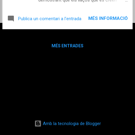
durant l’experiència van molt més enllà del
temps i l’espai. Conviure amb diferents
MÉS INFORMACIÓ
Publica un comentari a l'entrada
cultures, practicar idiomes i fer amistats per
a tota la vida... Això és Erasmus+: una
oportunitat que transforma! This summer,
three students who shared a short-term
MÉS ENTRADES
Erasmus+ mobility program reunited outside
the classroom, proving that the bonds
created during the experience go far beyond
time and space. Living with different
cultures, practising languages, and making
lifelong friends... That is what Erasmus+ is:
an opportunity that transforms!
Amb la tecnologia de Blogger