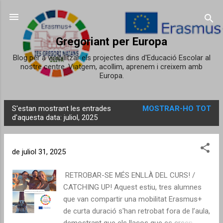
Salta al contingut principal
Gregoriant per Europa
Blog per a visibilitzar els projectes dins d'Educació Escolar al
nostre centre. Viatgem, acollim, aprenem i creixem amb
Europa.
S'estan mostrant les entrades
MOSTRAR-HO TOT
E
d'aquesta data: juliol, 2025
n
t
de juliol 31, 2025
r
a
RETROBAR-SE MÉS ENLLÀ DEL CURS! /
d
CATCHING UP! Aquest estiu, tres alumnes
e
que van compartir una mobilitat Erasmus+
s
de curta duració s'han retrobat fora de l’aula,
demostrant que els llaços que es creen