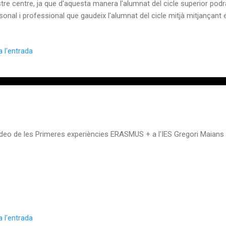
tre centre, ja que d'aquesta manera l'alumnat del cicle superior podrà
sonal i professional que gaudeix l'alumnat del cicle mitjà mitjançan
 ja ho fa l'alumnat del cicle mitjà.
 l'entrada
eo de les Primeres experiències ERASMUS + a l'IES Gregori M
 l'entrada