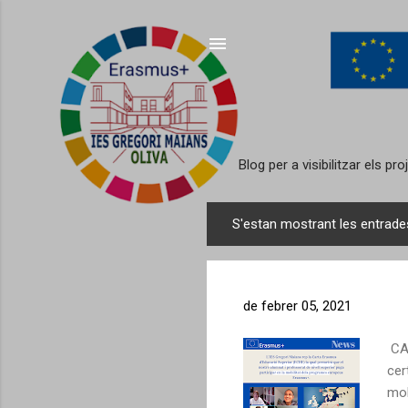
Blog per a visibilitzar els 
S'estan mostrant les entrades
E
n
t
r
de febrer 05, 2021
a
d
CAR
e
cer
mob
s