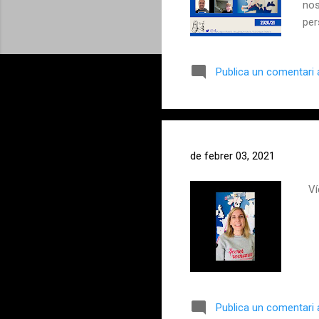
nos
per
com
Publica un comentari a
de febrer 03, 2021
Víd
Publica un comentari a