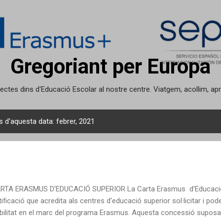
Salta al contingut principal
Gregoriant per Europa
projectes dins d'Educació Escolar al nostre centre. Viatgem, acollim, 
 d'aquesta data: febrer, 2021
TA ERASMUS D'EDUCACIÓ SUPERIOR La Carta Erasmus d'Educació 
tificació que acredita als centres d'educació superior sol·licitar i pod
ilitat en el marc del programa Erasmus. Aquesta concessió suposa 