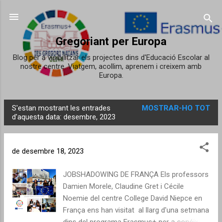
Salta al contingut principal
Gregoriant per Europa
Blog per a visibilitzar els projectes dins d'Educació Escolar al
nostre centre. Viatgem, acollim, aprenem i creixem amb
Europa.
S'estan mostrant les entrades
MOSTRAR-HO TOT
E
d'aquesta data: desembre, 2023
n
t
de desembre 18, 2023
r
a
JOBSHADOWING DE FRANÇA Els professors
d
Damien Morele, Claudine Gret i Cécile
e
Noemie del centre College David Niepce en
s
França ens han visitat al llarg d'una setmana
dins del programa Erasmus+ per a conéixer