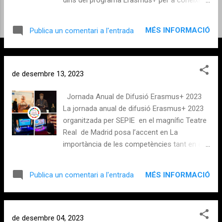
els projectes que duem a terme al nostre
centre. Han mostrat especial interés en
MÉS INFORMACIÓ
Publica un comentari a l'entrada
matèries relacionades amb l'emprenedoria i
l'economia, llengües modernes i noves
tecnologies. A més a més, la seua visita ha
resultat no sols enriquidora per a tots
de desembre 13, 2023
nosaltres sinó també molt profitosa, ja que
hem establert les bases per a futures
Jornada Anual de Difusió Erasmus+ 2023
col·laboracions Erasmus+ entre els nostres
La jornada anual de difusió Erasmus+ 2023
centres que beneficiaran notablement el
organitzada per SEPIE en el magnífic Teatre
nostre alumnat que estudia francés. Ha
Real de Madrid posa l’accent en La
estat un plaer conéixer-los i compartir
importància de les competències tant en el
experiències amb ells.
sector educatiu com en el laboral i en la
necessitat de la formació contínua en estos
MÉS INFORMACIÓ
Publica un comentari a l'entrada
sectors. En aquest, l’any europeu de les
competències, el SEPIE continua
proporcionant-nos als centres educatius
oportunitats per a la internacionalització de
de desembre 04, 2023