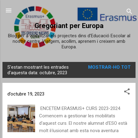
Salta al contingut principal
Gregoriant per Europa
Blog per a visibilitzar els projectes dins d'Educació Escolar al
nostre centre. Viatgem, acollim, aprenem i creixem amb
Europa.
S'estan mostrant les entrades
MOSTRAR-HO TOT
E
d'aquesta data: octubre, 2023
n
t
d’octubre 19, 2023
r
a
ENCETEM ERASMUS+ CURS 2023-2024
d
Comencem a gestionar les mobilitats
e
d'aquest curs. El nostre alumnat d'ESO està
s
molt il·lusionat amb esta nova aventura