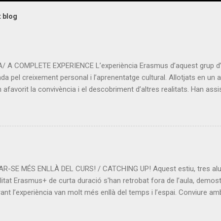
t blog
A COMPLETE EXPERIENCE L’experiència Erasmus d’aquest grup d’
a pel creixement personal i l’aprenentatge cultural. Allotjats en un 
afavorit la convivència i el descobriment d’altres realitats. Han assi
 i a conéixer nous sistemes educatius. Les visites a Brussel·les i Gan
òria i la cultura belgues. Una experiència intensa que ha ampliat els 
Tornen encantats Gràcies al centre @clwbrugge i @sepie_gob per 
 group of students has been an enriching adventure , marked by pers
el in Bruges , they have shared experiences that have fostered coexis
-SE MÉS ENLLÀ DEL CURS! / CATCHING UP! Aquest estiu, tres alu
itat Erasmus+ de curta duració s'han retrobat fora de l’aula, demost
ant l’experiència van molt més enllà del temps i l’espai. Conviure amb
 idiomes i fer amistats per a tota la vida... Això és Erasmus+: una o
mer, three students who shared a short-term Erasmus+ mobility pro