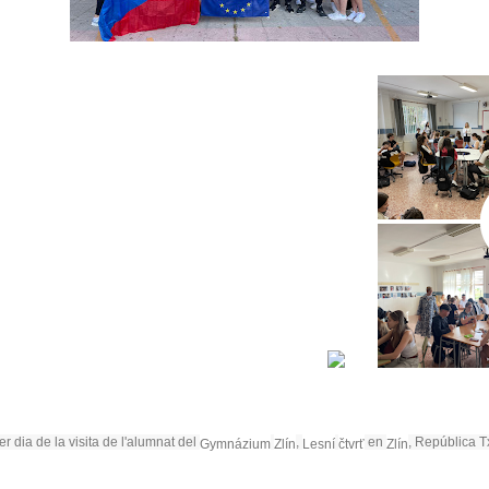
r dia de la visita de l'alumnat del
,
en
, República T
Gymnázium
Zlín
Lesní
čtvrť
Zlín