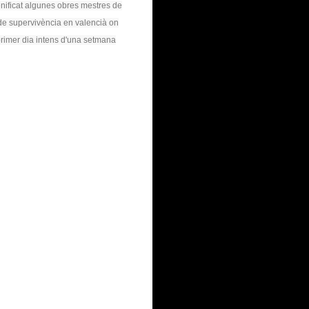
nificat algunes obres mestres de
 de supervivència en valencià on
primer dia
intens
d'una setmana