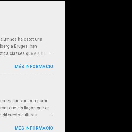
alumnes ha estat una
alberg a Bruges, han
stit a classes que els han
t han completat l’estada amb
MÉS INFORMACIÓ
seus horitzons tant
fer-ho possible! The
onal growth and cultural
tence and the discover...
mnes que van compartir
rant que els llaços que es
 diferents cultures,
portunitat que transforma!
MÉS INFORMACIÓ
gram reunited outside the