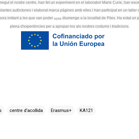
negut el nostre centre, han fet un experiment en el laboratori Marie Curie
, han
esce
 plantes autòctones i elaborat marca pàgines amb elles i han participat en un taller
a mora imitant a les que van poder
diumenge a la localitat de Piles. Ha estat un 
vore
plena d'experiències per a apropar-los als nostres costums i tradicions.
s
centre d'acollida
Erasmus+
KA121