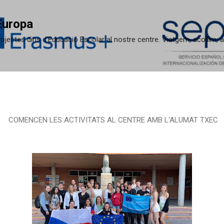
Salta al contingut principal
Europa
 projectes dins d'Educació Escolar al nostre centre. Viatgem, acollim,
COMENCEN LES ACTIVITATS AL CENTRE AMB L'ALUMAT TXEC