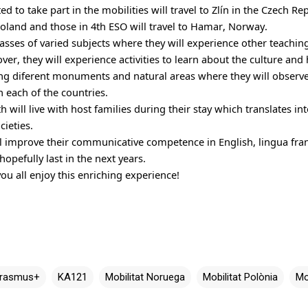
ted
 to take part in the mobilities will travel to Zlín in the Czech Re
Poland and those in 4th ESO will travel to Hamar, Norway.
lasses of varied subjects where they will experience other teachin
r, they will experience activities to learn about the culture and h
ting diferent monuments and natural areas where they will observ
in each of the countries. 
 will live with host families during their stay which translates int
cieties.
ill improve their communicative competence in English, lingua franc
hopefully last in the next years.
ou all enjoy this enriching experience!
rasmus+
KA121
Mobilitat Noruega
Mobilitat Polònia
Mo