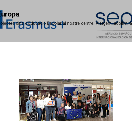
Salta al contingut principal
Europa
 projectes dins d'Educació Escolar al nostre centre. Viatgem, acollim,