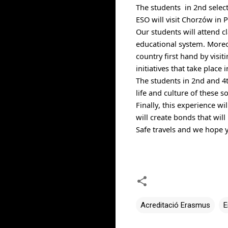
The students  in 2nd 
selec
ESO will visit Chorzów in 
Our students will attend c
educational system. Moreove
country first hand by visi
initiatives that take place 
The students in 2nd and 4th
life and culture of these so
Finally, this experience w
will create bonds that will 
Safe travels and we hope y
Acreditació Erasmus
E