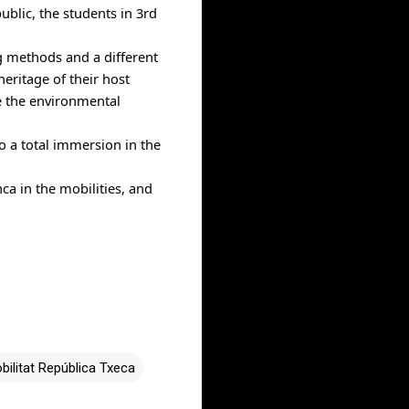
public, the students in 3rd 
g methods and a different 
eritage of their host 
e the environmental 
o a total immersion in the 
a in the mobilities, and 
bilitat República Txeca