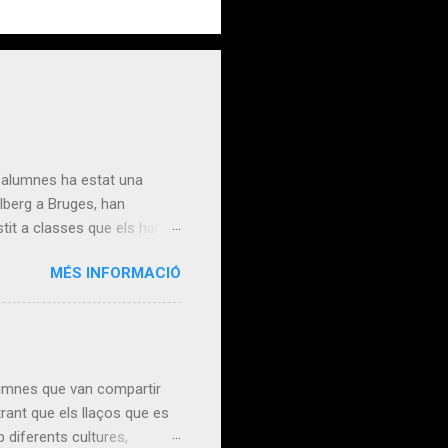
alumnes ha estat una
alberg a Bruges, han
stit a classes que els han
t han completat l’estada amb
MÉS INFORMACIÓ
seus horitzons tant
fer-ho possible! The
onal growth and cultural
tence and the discover...
mnes que van compartir
rant que els llaços que es
 diferents cultures,