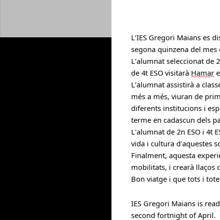
L’IES Gregori Maians es di
segona
quinzena del 
mes d
L’alumnat s
ele
ccionat de 2
de 4t ESO visitarà 
Hamar
 
L’alumnat 
assistirà
 a clas
més
 a més
, 
viuran de pri
diferents institucions i
esp
terme e
n 
cadascun
 dels pa
L
'alumnat
 de 2n ESO i 4t 
vida i cultura d
'
a
questes so
Finalment
, aquesta experi
mobilitats
, i crearà llaço
Bon viatge i 
que tots i tote
IES Gregori Maians is read
second fortnight of April.