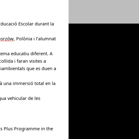
Educació Escolar 
durant 
la 
horzów
, P
olònia i l’alumnat 
stema educatiu
 diferent
. A 
ollida i 
faran 
visites a 
iambientals que es duen a 
à 
una immersió total en la 
gua vehicular de les 
us Plus Programme in the 