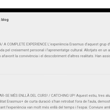
t blog
A COMPLETE EXPERIENCE L’experiència Erasmus d’aquest grup d’
a pel creixement personal i l’aprenentatge cultural. Allotjats en un 
afavorit la convivència i el descobriment d’altres realitats. Han assi
 i a conéixer nous sistemes educatius. Les visites a Brussel·les i Gan
òria i la cultura belgues. Una experiència intensa que ha ampliat els 
Tornen encantats Gràcies al centre @clwbrugge i @sepie_gob per 
 group of students has been an enriching adventure , marked by pers
el in Bruges , they have shared experiences that have fostered coexis
-SE MÉS ENLLÀ DEL CURS! / CATCHING UP! Aquest estiu, tres alu
itat Erasmus+ de curta duració s'han retrobat fora de l’aula, demost
ant l’experiència van molt més enllà del temps i l’espai. Conviure amb