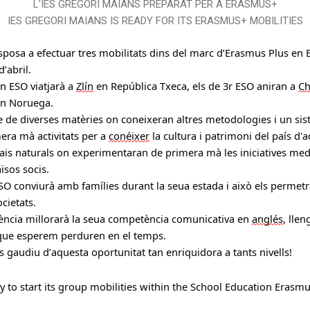
L'IES GREGORI MAIANS PREPARAT PER A ERASMUS+
IES GREGORI MAIANS IS READY FOR ITS ERASMUS+ MOBILITIES
sposa a efectuar tres mobilitats dins del marc d’Erasmus Plus 
en 
’abril.
n ESO viatjarà a 
Zlín
 en República Txeca, els de 3r ESO aniran a 
C
en Noruega
. 
se de diverses matèries on 
coneixeran 
altres metodologies
i un si
mera mà 
activitats per 
a 
conéixer
 la cultura i patrimoni del país d'ac
ais 
naturals on 
experimentaran 
de primera mà les inici
atives med
ïsos socis. 
ESO conviurà 
amb 
famílies durant la seua estada 
i això els permetr
cietats
.
ència 
millorar
à
 la seua competència comunicativa en 
anglés
, 
llen
s que esperem perduren en el temps
.
s 
gaudiu 
d’aquesta oportunitat tan enriquidora a tants nivells!
y to start its group mobilities within the School Education Erasm